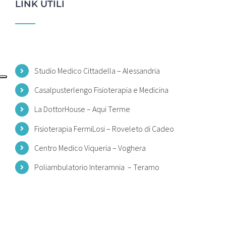
LINK UTILI
Studio Medico Cittadella – Alessandria
Casalpusterlengo Fisioterapia e Medicina
La DottorHouse – Aqui Terme
Fisioterapia FermiLosi – Roveleto di Cadeo
Centro Medico Viqueria – Voghera
Poliambulatorio Interamnia
– Teramo